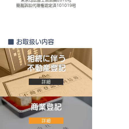
東京司法書士会会員2076号
簡裁訴訟代理権認定済101019号
■ お取扱い内容
相続に伴う
​不動産登記
詳細
商業登記
詳細