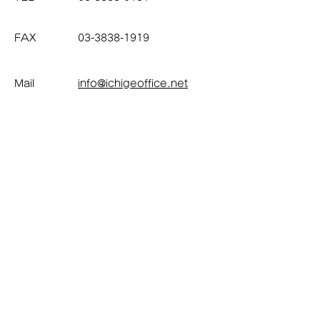
FAX
03-3838-1919
Mail
info@ichigeoffice.net
住所
〒124-0001
東京都葛飾区小菅4丁目7
番1号綾瀬プラザ２階
アクセス
鉄道／千代田線・綾瀬駅西
口改札 徒歩3分
営業時間
8:50～17:30