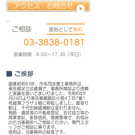
アクセス・お問合せ
ご相談
原則として
無料
03-3838-0181
営業時間 8:50～17:30（平日）
■ ご挨拶
創業昭和63年、市毛司法書士事務所は、
東京都足立区綾瀬で、事務所開設より信頼
と実績を築いてまいりました。令和6年9
月24日より東京都葛飾区小菅4丁目7番1
号綾瀬プラザ２階に移転しました。最寄り
駅は、千代田線綾瀬駅は変わりません。
相続・遺言等の不動産登記、会社設立等の
商業登記、家族信託、債務整理で、お
悩み
の方当事務所へご相談ください。専門スタ
ッフがご相談に乗ります。
信用は、当事務所の財産です。