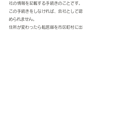
ます。
社の情報を記載する手続きのことです。
この手続きをしなければ、会社として認
められません。
住所が変わったら転居届を市区町村に出
すように、会社を設立したときなどにも
登記という手続きが必要になります。
また、登記内容に変更が生じた場合にも
変更登記が必要です。
なお、登記の手続きとは、必要な書類を
決められた期間内に、法務局へ届け出る
ことです。手続きをしなければ過料（罰
金）が科せられる可能性もあります。
会社は様々な取引先と様々な取引をしま
す。そんな時、
素性の分からない相手で
すと不安を伴います。
取引をする上で重要な情報（会社の名