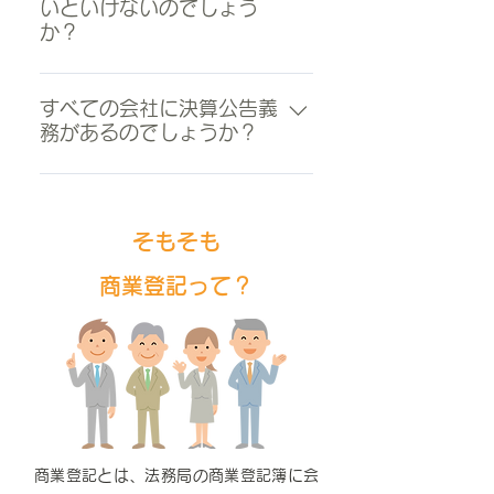
いといけないのでしょう
のに変更する旨の定款変更決議を
か？
します。 次に、その決議に基づ
き、有限会社についての解散の登
取締役会は、定款に定めれば、実
記および商号変更後の株式会社に
際に会議を開かずに書面上で決議
すべての会社に決算公告義
ついての設立の登記の手続きをす
務があるのでしょうか？
すること（いわゆる「書面決
ることになります。 株式会社への
議」）が可能です。 こうすること
移行は、決議としては「商号変
会社法施行前まで、決算公告義務
で取締役の業務執行方針の決定に
更」になりますが、登記手続きと
があったのは株式会社のみで、有
関するスピードアップ化や取締役
しては、「株式会社設立+有限会
限会社には公告義務がありません
の移動コストの削減が図れます。
そもそも
社解散」という手順を踏むことに
でしたが、新会社法施行後は、有
ただし、すべての取締役会を書面
なりますので、注意が必要です。
商業登記って？
限会社が設立できなくなりました
決議でできるわけでありません。
また、登記手続き上は、「株式会
ので、株式譲渡制限会社であって
代表取締役等が3ヶ月に1回以上行
社設立」として扱われますので、
も、またどのような機関設計であ
わなければならない取締役会への
同じタイミングで目的や役員等の
っても、株式会社であれば、決算
業務執行状況の報告については、
変更をしても登録免許税が変わり
公告が義務付けられました。 従っ
実際に取締役会を開催する必要が
ませんので、一緒にご検討される
て、有限会社から株式会社に移行
ありますので、ご注意ください。
のをお勧めします。
する場合には、新たに決算公告義
務が生じるので注意が必要となり
商業登記とは、法務局の商業登記簿に会